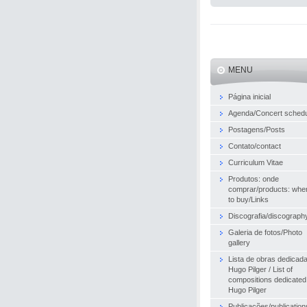
MENU
Página inicial
Agenda/Concert sched
Postagens/Posts
Contato/contact
Curriculum Vitae
Produtos: onde
comprar/products: whe
to buy/Links
Discografia/discograph
Galeria de fotos/Photo
gallery
Lista de obras dedicad
Hugo Pilger / List of
compositions dedicated
Hugo Pilger
Publicações/publication