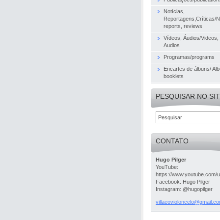
Notícias,
Reportagens,Críticas/
reports, reviews
Vídeos, Áudios/Videos,
Audios
Programas/programs
Encartes de álbuns/ Al
booklets
PESQUISAR NO SI
CONTATO
Hugo Pilger
YouTube:
https://www.youtube.com/u
Facebook: Hugo Pilger
Instagram: @hugopilger
villaeov
ioloncel
o@gmail.
co