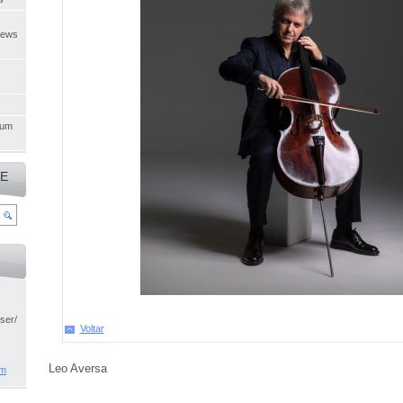
News,
bum
TE
ser/hugopilger/about
Voltar
Leo Aversa
m