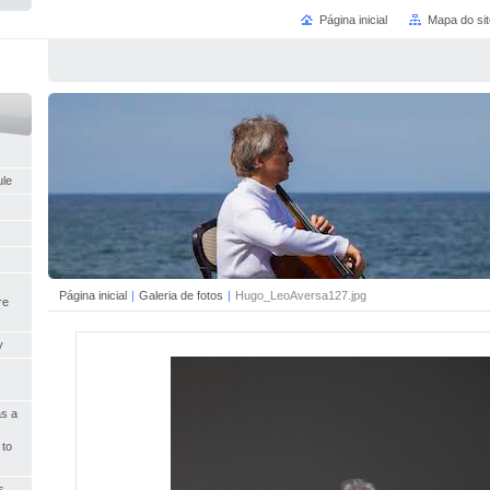
Página inicial
Mapa do sit
ule
Página inicial
|
Galeria de fotos
|
Hugo_LeoAversa127.jpg
re
y
as a
 to
s