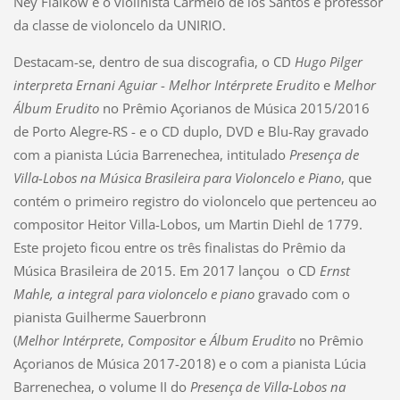
Ney Fialkow e o violinista Cármelo de los Santos e professor
da classe de violoncelo da UNIRIO.
Destacam-se, dentro de sua discografia, o CD
Hugo Pilger
interpreta Ernani Aguiar
-
Melhor Intérprete Erudito
e
Melhor
Álbum Erudito
no Prêmio Açorianos de Música 2015/2016
de Porto Alegre-RS - e o CD duplo, DVD e Blu-Ray gravado
com a pianista Lúcia Barrenechea, intitulado
Presença de
Villa-Lobos na Música Brasileira para Violoncelo e Piano
, que
contém o primeiro registro do violoncelo que pertenceu ao
compositor Heitor Villa-Lobos, um Martin Diehl de 1779.
Este projeto ficou entre os três finalistas do Prêmio da
Música Brasileira de 2015. Em 2017 lançou o CD
Ernst
Mahle, a integral para violoncelo e piano
gravado com o
pianista Guilherme Sauerbronn
(
Melhor
Intérprete
,
Compositor
e
Álbum Erudito
no Prêmio
Açorianos de Música 2017-2018) e o com a pianista Lúcia
Barrenechea, o volume II do
Presença de Villa-Lobos na