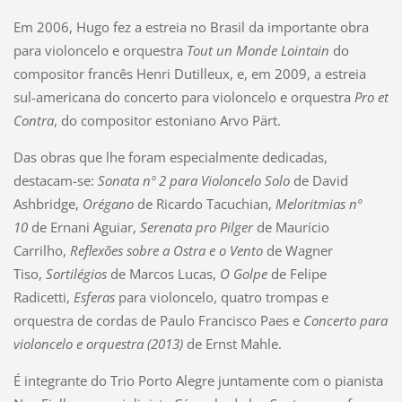
Em 2006, Hugo fez a estreia no Brasil da importante obra
para violoncelo e orquestra
Tout un Monde Lointain
do
compositor francês Henri Dutilleux, e, em 2009, a estreia
sul-americana do concerto para violoncelo e orquestra
Pro et
Contra
, do compositor estoniano Arvo Pärt.
Das obras que lhe foram especialmente dedicadas,
destacam-se:
Sonata nº 2 para Violoncelo Solo
de David
Ashbridge,
Orégano
de Ricardo Tacuchian,
Meloritmias nº
10
de Ernani Aguiar,
Serenata pro Pilger
de Maurício
Carrilho,
Reflexões sobre a Ostra e o Vento
de Wagner
Tiso,
Sortilégios
de Marcos Lucas,
O Golpe
de Felipe
Radicetti,
Esferas
para violoncelo, quatro trompas e
orquestra de cordas de Paulo Francisco Paes e
Concerto para
violoncelo e orquestra (2013)
de Ernst Mahle.
É integrante do Trio Porto Alegre juntamente com o pianista