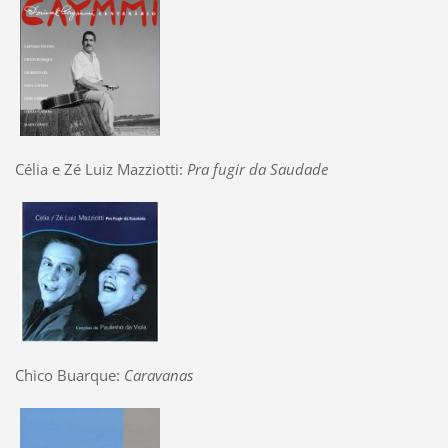
Célia e Zé Luiz Mazziotti:
Pra fugir da Saudade
Chico Buarque:
Caravanas