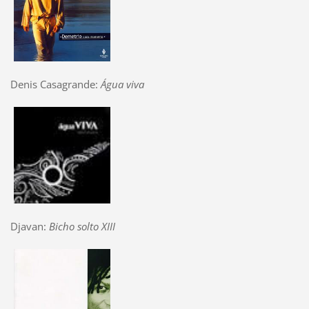
Denis Casagrande:
Água viva
Djavan:
Bicho solto XIII