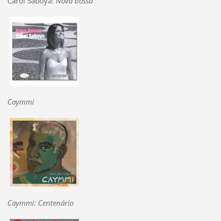
Carol Saboya:
Nova bossa
Caymmi
Caymmi: Centenário