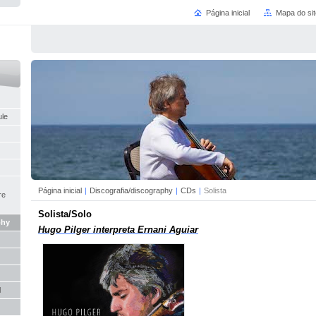
Página inicial
Mapa do sit
ule
Página inicial
|
Discografia/discography
|
CDs
|
Solista
re
Solista/Solo
phy
Hugo Pilger interpreta Ernani Aguiar
l