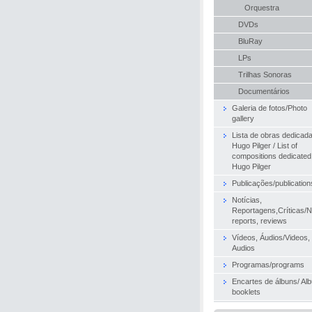
Orquestra
DVDs
BluRay
LPs
Trilhas Sonoras
Documentários
Galeria de fotos/Photo
gallery
Lista de obras dedicad
Hugo Pilger / List of
compositions dedicated
Hugo Pilger
Publicações/publication
Notícias,
Reportagens,Críticas/
reports, reviews
Vídeos, Áudios/Videos,
Audios
Programas/programs
Encartes de álbuns/ Al
booklets