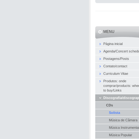
MENU
Página inicial
Agenda/Concert sched
Postagens/Posts
Contato/contact
Curriculum Vitae
Produtos: onde
comprar/products: whe
to buy/Links
Discografia/discogra
CDs
Solista
Música de Câmara
Música Instrumenta
Música Popular